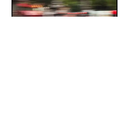
DEUX-ROUES
Comment bien choisir son
scooter ?
11 mars 2026
En tendance