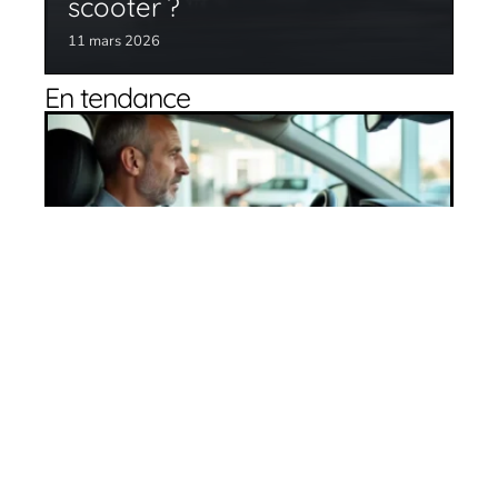
scooter ?
11 mars 2026
En tendance
Bien choisir son véhicule : comment s’y
prendre ?
27 avril 2026
Quel utilitaire choisir en 2020 ?
11 mars 2026