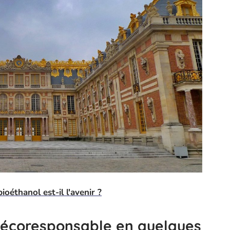
ioéthanol est-il l'avenir ?
 écoresponsable en quelques